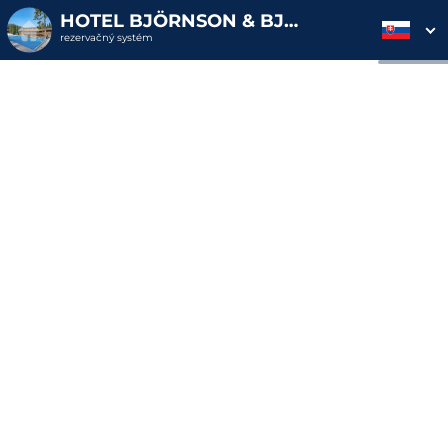
HOTEL BJÖRNSON & BJÖRNSON TREE HOUSES JASNÁ
rezervačný systém
2. ODOSLANIE
1. VÝBER POUKAZU
3. PLATBA
OBJEDNÁVKY
Objednávka poukazu
Vyplňte nevyhnutné údaje pre odoslanie objednávky