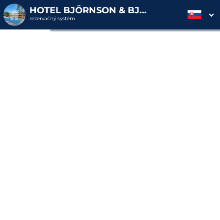
HOTEL BJÖRNSON & BJÖRNSON TREE HOUSES JASNÁ
rezervačný systém
2. ODOSLANIE
1. VÝBER POUKAZU
3. PLATBA
OBJEDNÁVKY
Objednávka poukazu
Vyplňte nevyhnutné údaje pre odoslanie objednávky